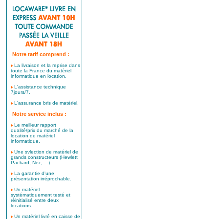
Notre tarif comprend :
La livraison et la reprise dans
toute la France du matériel
informatique en location.
L'assistance technique
7jours/7.
L'assurance bris de matériel.
Notre service inclus :
Le meilleur rapport
qualité/prix du marché de la
location de matériel
informatique.
Une svlection de matériel de
grands constructeurs (Hewlett
Packard, Nec, ...).
La garantie d'une
présentation irréprochable.
Un matériel
systématiquement testé et
réinitialisé entre deux
locations.
Un matériel livré en caisse de