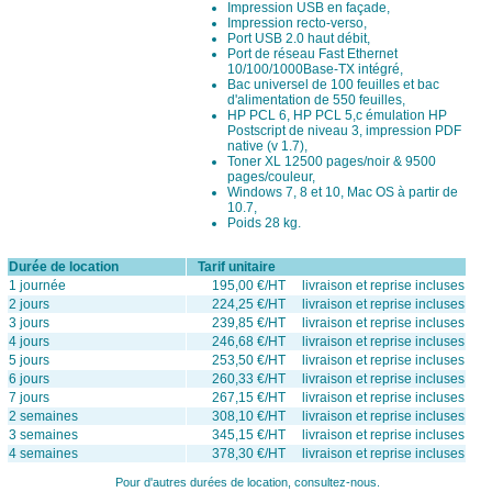
Impression USB en façade,
Impression recto-verso,
Port USB 2.0 haut débit,
Port de réseau Fast Ethernet
10/100/1000Base-TX intégré,
Bac universel de 100 feuilles et bac
d'alimentation de 550 feuilles,
HP PCL 6, HP PCL 5,c émulation HP
Postscript de niveau 3, impression PDF
native (v 1.7),
Toner XL 12500 pages/noir & 9500
pages/couleur,
Windows 7, 8 et 10, Mac OS à partir de
10.7,
Poids 28 kg.
Durée de location
Tarif unitaire
1 journée
195,00 €/HT livraison et reprise incluses
2 jours
224,25 €/HT livraison et reprise incluses
3 jours
239,85 €/HT livraison et reprise incluses
4 jours
246,68 €/HT livraison et reprise incluses
5 jours
253,50 €/HT livraison et reprise incluses
6 jours
260,33 €/HT livraison et reprise incluses
7 jours
267,15 €/HT livraison et reprise incluses
2 semaines
308,10 €/HT livraison et reprise incluses
3 semaines
345,15 €/HT livraison et reprise incluses
4 semaines
378,30 €/HT livraison et reprise incluses
Pour d'autres durées de location, consultez-nous.